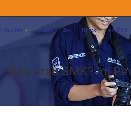
m Studi DKV
Galeri
Blog
Kontak
Info SPMB
 SMA atau SMK? Ini Pe